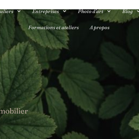
uliers
Entreprises
Photo d’art
Blog
Formations et ateliers
A propos
mobilier