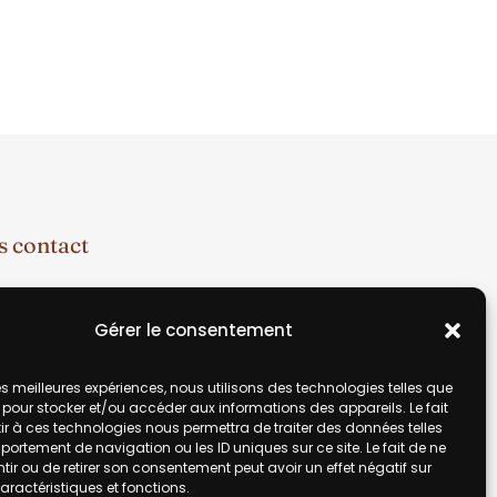
 contact
70 49 67
Gérer le consentement
ic@gmail.com
 les meilleures expériences, nous utilisons des technologies telles que
 pour stocker et/ou accéder aux informations des appareils. Le fait
r à ces technologies nous permettra de traiter des données telles
ortement de navigation ou les ID uniques sur ce site. Le fait de ne
ir ou de retirer son consentement peut avoir un effet négatif sur
aractéristiques et fonctions.