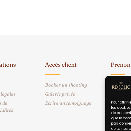
ations
Accès client
Prenons
Booker un shooting
06 14 
légales
Galerie privée
rdecl
Pour offrir
s de
Ecrire un témoignage
les cookies
ialités
de consenti
que le comp
pas consent
certaines c