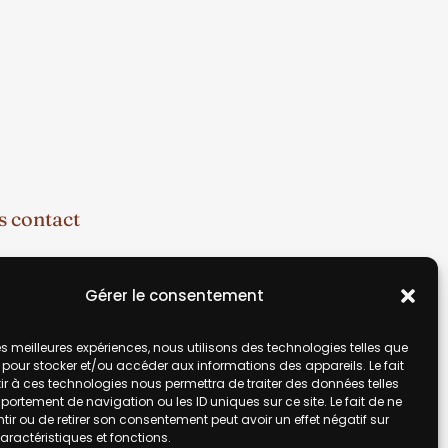
 contact
70 49 67
Gérer le consentement
ic@gmail.com
 les meilleures expériences, nous utilisons des technologies telles que
 pour stocker et/ou accéder aux informations des appareils. Le fait
r à ces technologies nous permettra de traiter des données telles
ortement de navigation ou les ID uniques sur ce site. Le fait de ne
ir ou de retirer son consentement peut avoir un effet négatif sur
aractéristiques et fonctions.