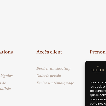
ations
Accès client
Prenons
Booker un shooting
06 14 
légales
Galerie privée
rdecl
Pour offrir
s de
Ecrire un témoignage
les cookies
ialités
de consenti
que le comp
pas consent
certaines c