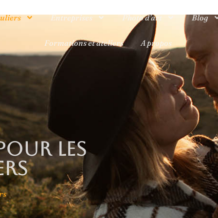
uliers
Entreprises
Photo d’art
Blog
Formations et ateliers
A propos
our les
ers
rs