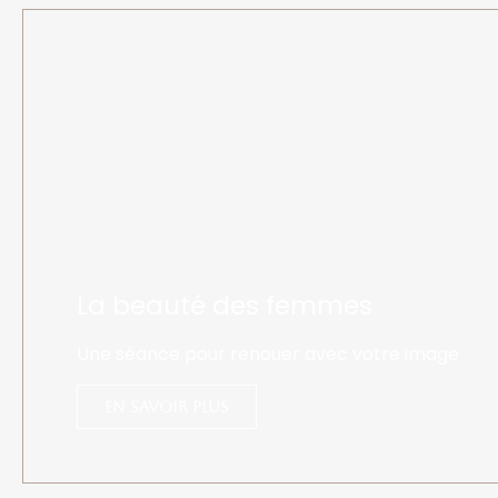
La beauté des femmes
Une séance pour renouer avec votre image
En savoir plus