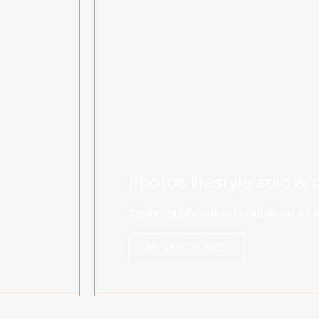
Photos lifestyle solo &
Séances photos en couple ou en s
En savoir plus