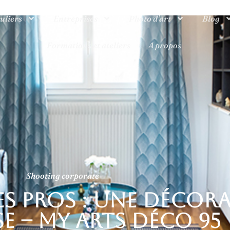
uliers
Entreprises
Photo d’art
Blog
Formations et ateliers
A propos
Shooting corporate
s pros : une décora
se – My Arts Déco 95